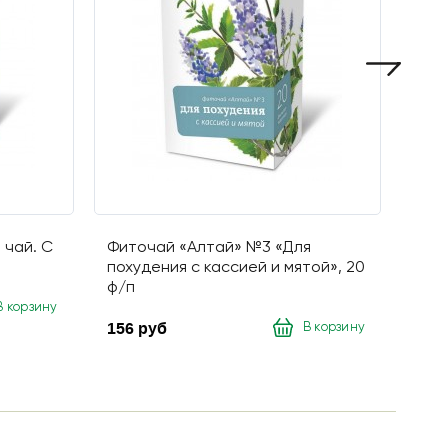
 чай. С
Фиточай «Алтай» №3 «Для
Нап
похудения с кассией и мятой», 20
чай.
ф/п
156
В корзину
156 руб
В корзину