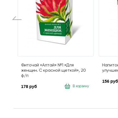
Фиточай «Алтай» №1 «Для
Напиток
женщин. С красной щеткой», 20
улучшен
ф/п
156 руб
178 руб
В корзину