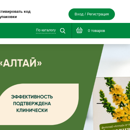
ктивировать код
Вход / Регистрация
 упаковки
По каталогу
0 товаров
е в дорогу»
я здоровья®»