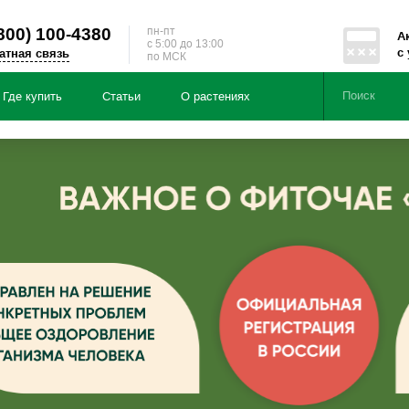
800)
100-4380
пн-пт
А
c 5:00 до 13:00
с
атная связь
по МСК
Где купить
Статьи
О растениях
Серии
Направленности
ция по:
Чайные напитки из трав «Здоровь
Чайные напитки из трав «Энерги
Подарочные наборы
БАД «Мумичага®»
тайскими травами «Чай Алтай»