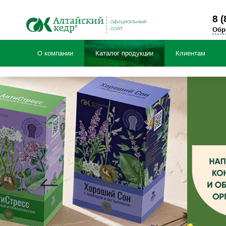
8 (
Обр
О компании
Каталог продукции
Клиентам
Продук
НОВИНКИ! Травяные чаи
Специальные предложения
БАД Фиточай «Алтай»
Чаи детские травяные «Фитоша»
Коллекция черного и зеленого чая с ал
Чайные напитки «Алтай»