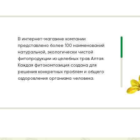
В интернет-магазине компании
представлено более 100 наименований
натуральной, экологически чистой
фитопродукции из целебных трав Алтая.
Каждая фитокомпозиция создана для
решения конкретных проблем и общего
оздоровления организма человека.
купить фиточай
Здесь Вы можете
на свой
лекарственные травы
выбор,
в составе
моносборов, а также таблетированные
формы БАД на основе экстрактов
лекарственных растений
.
Вся продукция имеет сертификаты
качества, подтверждения эффективности