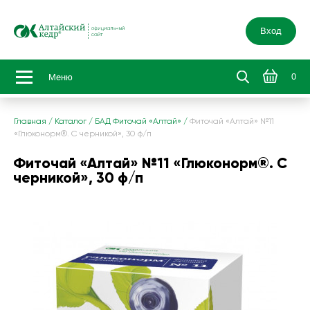
Вход
0
Меню
Главная
/
Каталог
/
БАД Фиточай «Алтай»
/
Фиточай «Алтай» №11
«Глюконорм®. С черникой», 30 ф/п
Фиточай «Алтай» №11 «Глюконорм®. С
черникой», 30 ф/п