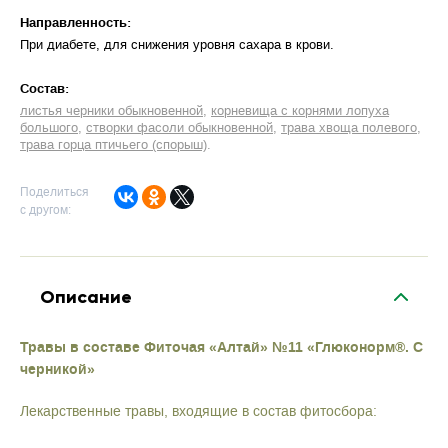
Направленность:
При диабете, для снижения уровня сахара в крови
Cостав:
листья черники обыкновенной
корневища с корнями лопуха
большого
створки фасоли обыкновенной
трава хвоща полевого
трава горца птичьего (спорыш)
Поделиться
с другом:
Описание
Травы в составе Фиточая «Алтай» №11 «Глюконорм®. С
черникой»
Лекарственные травы, входящие в состав фитосбора: