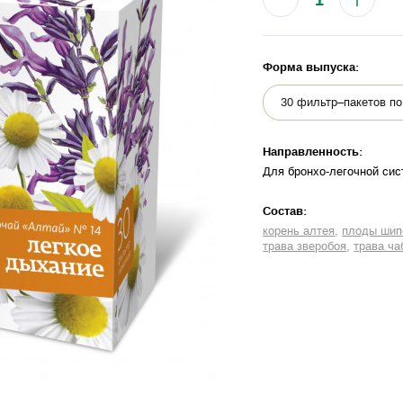
Форма выпуска:
Направленность:
Для бронхо-легочной си
Cостав:
корень алтея
плоды шип
трава зверобоя
трава ча