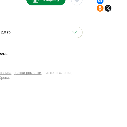
стемы
овника
цветки ромашки
листья шалфея
бреца