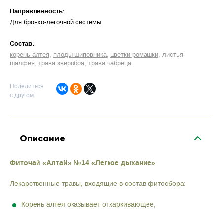
Направленность:
Для бронхо-легочной системы
Cостав:
корень алтея
плоды шиповника
цветки ромашки
листья
шалфея
трава зверобоя
трава чабреца
Поделиться
с другом:
Описание
Фиточай «Алтай» №14 «Легкое дыхание»
Лекарственные травы, входящие в состав фитосбора:
Корень алтея оказывает отхаркивающее,
противокашлевое, обволакивающее и