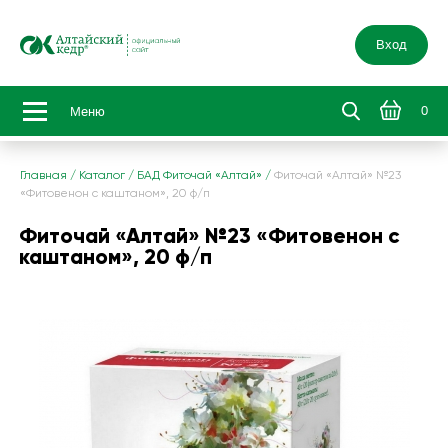
Вход
0
Меню
Главная
/
Каталог
/
БАД Фиточай «Алтай»
/
Фиточай «Алтай» №23
«Фитовенон с каштаном», 20 ф/п
Фиточай «Алтай» №23 «Фитовенон с
каштаном», 20 ф/п