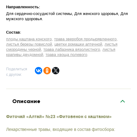
Направленность:
Для сердечно-сосудистой системы
Для женского здоровья
Для
мужского здоровья
Cостав:
плоды каштана конского
трава зверобоя продырявленного
листья березы повислой
цветки ромашки аптечной
листья
смородины черной
трава лабазника вязолистного
листья
крапивы двудомной
трава хвоща полевого
Поделиться
с другом:
Описание
Фиточай «Алтай» №23 «Фитовенон с каштаном»
Лекарственные травы, входящие в состав фитосбора: