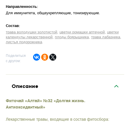
Направленность:
Для иммунитета, общеукрепляющие, тонизирующие
Cостав:
трава володушки золотистой
цветки ромашки аптечной
цветки
календулы лекарственной
плоды боярышника
трава лабазника
листья подорожника
Поделиться
с другом:
Описание
Фиточай «Алтай» №32 «Долгая жизнь.
Антиоксидантный»
Лекарственные травы, входящие в состав фитосбора: