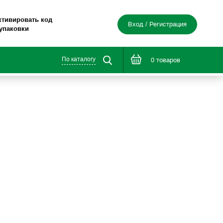
ктивировать код
Вход / Регистрация
 упаковки
По каталогу
0 товаров
е в дорогу»
я здоровья®»