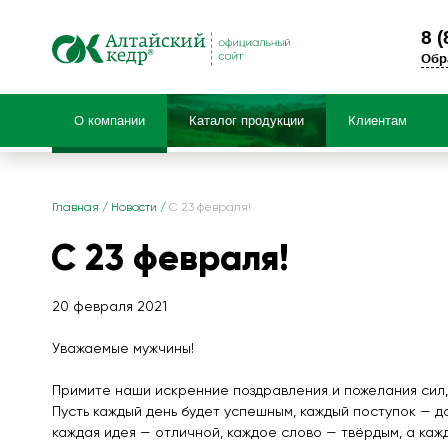
8 (
Обр
О компании
Каталог продукции
Клиентам
Продук
Главная
/
Новости
/
С 23 февраля!
С 23 февраля!
НОВИНКИ! Травяные чаи
Специальные предложения
БАД Фиточай «Алтай»
20 февраля 2021
Чаи детские травяные «Фитоша»
Уважаемые мужчины!
Коллекция черного и зеленого чая с ал
Чайные напитки «Алтай»
Примите наши искренние поздравления и пожелания сил, 
Пусть каждый день будет успешным, каждый поступок — д
каждая идея — отличной, каждое слово — твёрдым, а каж