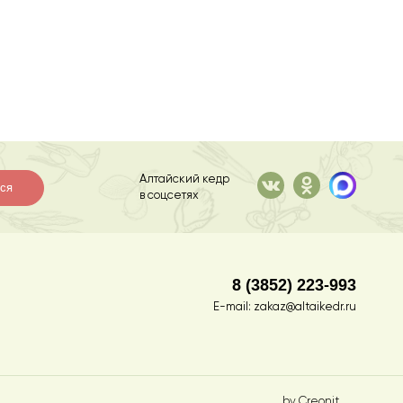
Алтайский кедр
ся
в соцсетях
8 (3852) 223-993
E-mail:
zakaz@altaikedr.ru
by Creonit