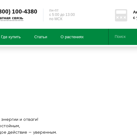
800)
100-4380
пн-пт
А
c 5:00 до 13:00
с
атная связь
по МСК
Где купить
Статьи
О растениях
Серии
Направленности
ция по:
Чайные напитки из трав «Здоровь
Чайные напитки из трав «Энерги
Подарочные наборы
БАД «Мумичага®»
тайскими травами «Чай Алтай»
энергии и отваги!
остойным,
дое действие — уверенным.