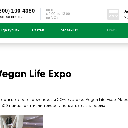
800)
100-4380
пн-пт
А
c 5:00 до 13:00
с
атная связь
по МСК
Где купить
Статьи
О растениях
Серии
Направленности
ция по:
Чайные напитки из трав «Здоровь
egan Life Expo
Чайные напитки из трав «Энерги
Подарочные наборы
БАД «Мумичага®»
тайскими травами «Чай Алтай»
едеральная вегетарианская и ЗОЖ выставка Vegan Life Expo. Ме
500 наименованиями товаров, полезных для здоровья.