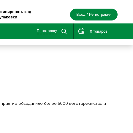
ктивировать код
Вход / Регистрация
 упаковки
По каталогу
0 товаров
е в дорогу»
я здоровья®»
роприятие объединило более 6000 вегетарианства и