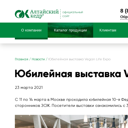
8 (
Обр
О компании
Каталог продукции
Клиентам
Продук
Главная
/
Новости
/
Юбилейная выставка Vegan Life Expo
НОВИНКИ! Травяные чаи
Юбилейная выставка V
Специальные предложения
БАД Фиточай «Алтай»
23 марта 2021
Чаи детские травяные «Фитоша»
Коллекция черного и зеленого чая с ал
С 11 по 14 марта в Москве проходила юбилейная 10-я Ф
Чайные напитки «Алтай»
сторонников ЗОЖ. Посетители выставки ознакомились с 3