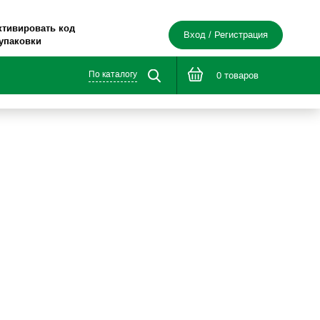
ктивировать код
Вход / Регистрация
 упаковки
По каталогу
0 товаров
е в дорогу»
я здоровья®»