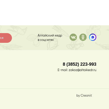
Алтайский кедр
ся
в соцсетях
8 (3852) 223-993
E-mail:
zakaz@altaikedr.ru
by Creonit