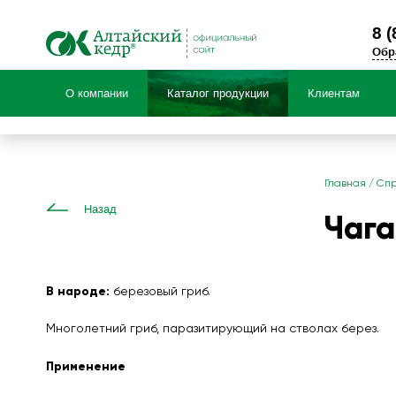
8 (
Обр
О компании
Каталог продукции
Клиентам
Продук
Главная
/
Спр
Назад
НОВИНКИ! Травяные чаи
Чага
Специальные предложения
БАД Фиточай «Алтай»
Чаи детские травяные «Фитоша»
В народе:
березовый гриб.
Коллекция черного и зеленого чая с ал
Чайные напитки «Алтай»
Многолетний гриб, паразитирующий на стволах берез.
Применение