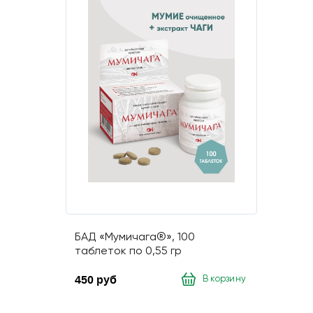
БАД «Мумичага®», 100
таблеток по 0,55 гр
450 руб
В корзину