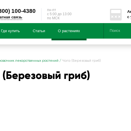
800)
100-4380
пн-пт
А
c 5:00 до 13:00
с
атная связь
по МСК
Где купить
Статьи
О растениях
Серии
Направленности
ция по:
авочник лекарственных растений
/
Чага (Березовый гриб)
Чайные напитки из трав «Здоровь
 (Березовый гриб)
Чайные напитки из трав «Энерги
Подарочные наборы
БАД «Мумичага®»
тайскими травами «Чай Алтай»