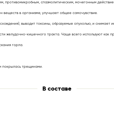
м, противомикробным, спазмолитическим, мочегонным действие
н веществ в организме, улучшает общее самочувствие.
хождения), выводит токсины, образуемые опухолью, и снимает и
сти желудочно-кишечного тракта. Чаще всего используют как пр
скания горла.
 и покрылась трещинами.
В составе