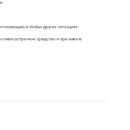
м.
нтоксикацию в любых других ситуациях.
отивогастритное средство и при изжоге.