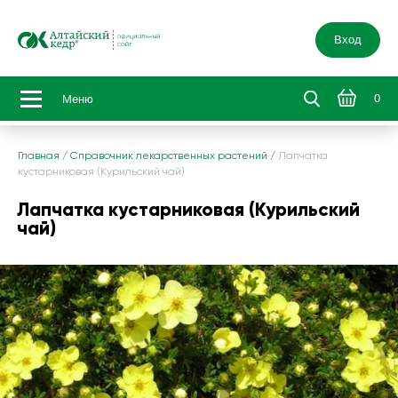
Вход
0
Меню
Главная
/
Справочник лекарственных растений
/
Лапчатка
кустарниковая (Курильский чай)
Лапчатка кустарниковая (Курильский
чай)