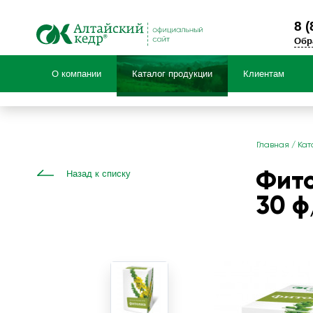
8 (
Обр
О компании
Каталог продукции
Клиентам
Продук
Главная
/
Кат
НОВИНКИ! Травяные чаи
Фито
Назад к списку
Специальные предложения
30 ф
БАД Фиточай «Алтай»
Чаи детские травяные «Фитоша»
Коллекция черного и зеленого чая с ал
Чайные напитки «Алтай»