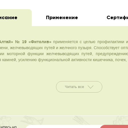
исание
Применение
Сертиф
Алтай» № 19 «Фитолив»
применяется с целью профилактики и
чени, желчевыводящих путей и желчного пузыря. Способствует оп
ии моторной функции желчевыводящих путей, предупреждению
 камней, усилению функциональной активности кишечника, почек,
ые травы, входящие в состав фитосбора:
иповника оказывают противовоспалительное, антисклеротическое 
Читать все
ируют ферментативные системы и окислительно-восстановительные
т выделение желчи, используются как желчегонное средство.
асторопши обладают противовоспалительным, желчегонным, тони
одулирующим свойствами. Применяются при гепатите, циррозе, ж
личных отравлениях, очищают организм от шлаков, оздоравливают 
еществ в организме.
календулы применяются как противовоспалительное, дезинфицирую
итесь на