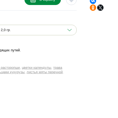
дящих путей
 расторопши
цветки календулы
трава
ьцами кукурузы
листья мяты перечной