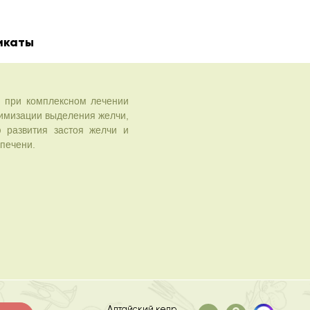
икаты
 при комплексном лечении
тимизации выделения желчи,
 развития застоя желчи и
 печени.
и репаративное действие.
 процессы в организме,
зирующим и
елчно-каменной болезни,
клетки печени, улучшают
щее, антисептическое,
Алтайский кедр