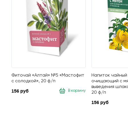
Фиточай «Алтай» №5 «Мастофит
Напиток чайный
с солодкой», 20 ф/п
очищающий с мя
выведения шлако
156 руб
В корзину
20 ф/п
156 руб