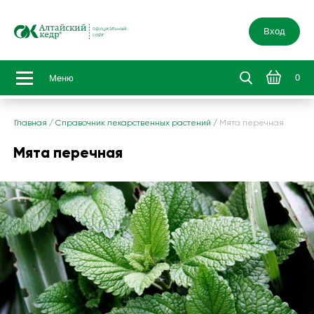
Вход
0
Меню
Главная
/
Справочник лекарственных растений
/
Мята перечная
Мята перечная