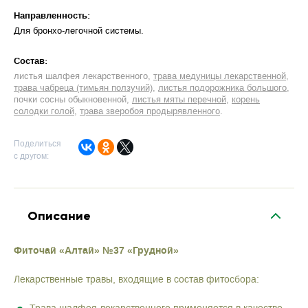
Направленность:
Для бронхо-легочной системы
Cостав:
листья шалфея лекарственного
трава медуницы лекарственной
трава чабреца (тимьян ползучий)
листья подорожника большого
почки сосны обыкновенной
листья мяты перечной
корень
солодки голой
трава зверобоя продырявленного
Поделиться
с другом:
Описание
Фиточай «Алтай» №37 «Грудной»
Лекарственные травы, входящие в состав фитосбора: