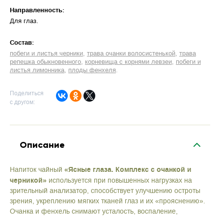
Направленность:
Для глаз
Cостав:
побеги и листья черники
трава очанки волосистенькой
трава
репешка обыкновенного
корневища с корнями левзеи
побеги и
листья лимонника
плоды фенхеля
Поделиться
с другом:
Описание
«Ясные глаза. Комплекс с очанкой и
Напиток чайный
черникой»
используется при повышенных нагрузках на
зрительный анализатор, способствует улучшению остроты
зрения, укреплению мягких тканей глаз и их «прояснению».
Очанка и фенхель снимают усталость, воспаление,