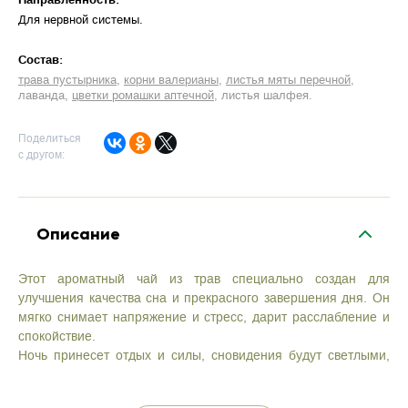
Для нервной системы
Cостав:
трава пустырника
корни валерианы
листья мяты перечной
лаванда
цветки ромашки аптечной
листья шалфея
Поделиться
с другом:
Описание
Этот ароматный чай из трав специально создан для
улучшения качества сна и прекрасного завершения дня. Он
мягко снимает напряжение и стресс, дарит расслабление и
спокойствие.
Ночь принесет отдых и силы, сновидения будут светлыми,
добрыми и безмятежными, а утро встретит вас легким
пробуждением и улыбкой.