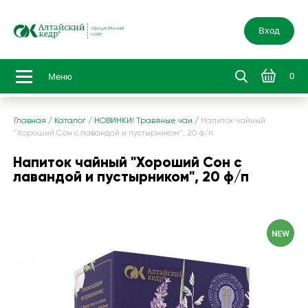
Вход
0
Меню
Главная
/
Каталог
/
НОВИНКИ! Травяные чаи
/
Напиток чайный
"Хороший Сон с лавандой и пустырником", 20 ф/п
Напиток чайный "Хороший Сон с
лавандой и пустырником", 20 ф/п