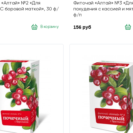
 «Алтай» №2 «Для
Фиточай «Алтай» №3 «Дл
С боровой маткой», 30 ф/
похудения с кассией и мя
ф/п
156 руб
В корзину