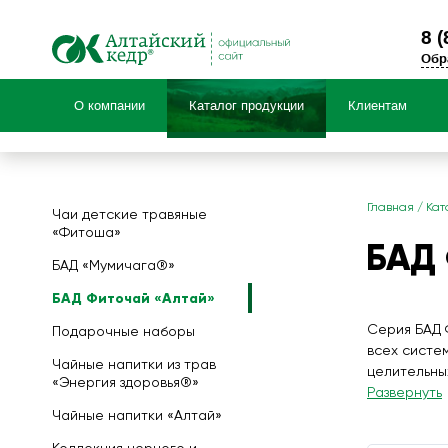
8 (
Обр
О компании
Каталог продукции
Клиентам
Продук
Главная
/
Кат
Чаи детские травяные
«Фитоша»
НОВИНКИ! Травяные чаи
БАД 
Специальные предложения
БАД «Мумичага®»
БАД Фиточай «Алтай»
БАД Фиточай «Алтай»
Чаи детские травяные «Фитоша»
Серия БАД 
Подарочные наборы
Коллекция черного и зеленого чая с ал
всех систе
Чайные напитки «Алтай»
Чайные напитки из трав
целительны
«Энергия здоровья®»
Покупая это
Развернуть
Чайные напитки «Алтай»