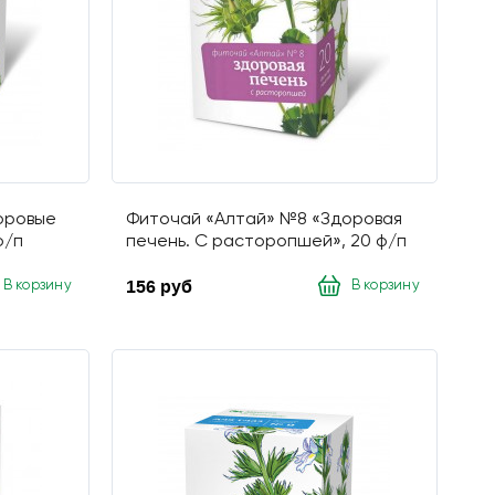
оровые
Фиточай «Алтай» №8 «Здоровая
ф/п
печень. С расторопшей», 20 ф/п
156 руб
В корзину
В корзину