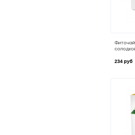
Пустырник
Расторопша пятнистая
Репешок
Ромашка аптечная
Рябина
Фиточай
Сабельник болотный
солодкой
Смородина черная
234 руб
Солодка голая
Сушеница топяная
Тмин обыкновенный
Толокнянка
Тысячелистник
обыкновенный
Укроп пахучий
Фасоль
Фенхель