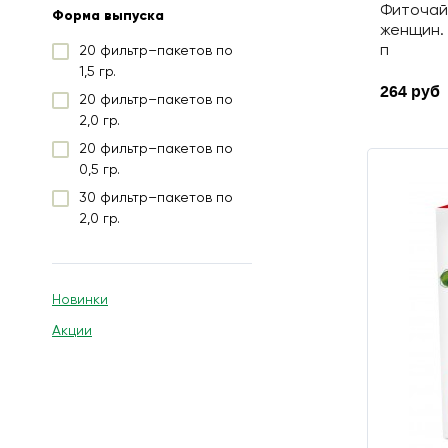
Фиточай
Форма выпуска
Девясил высокий
женщин. 
Душица обыкновенная
п
20 фильтр–пакетов по
1,5 гр.
Зверобой
264 руб
20 фильтр–пакетов по
Зеленый чай
2,0 гр.
Календула
20 фильтр–пакетов по
лекарственная (Ноготки)
0,5 гр.
Кассия (Сенна)
30 фильтр–пакетов по
Кипрей (Иван-чай)
2,0 гр.
Клевер
Кориандр
Крапива
Новинки
Родиола
Акции
четырехраздельная
(Красная щетка)
Крушина ломкая
(Ольховидная)
Кукуруза (Маис)