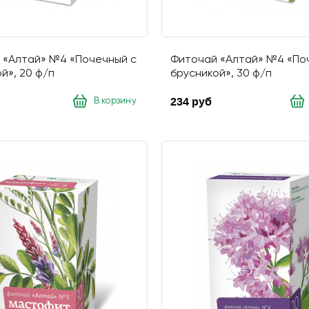
 «Алтай» №4 «Почечный с
Фиточай «Алтай» №4 «По
й», 20 ф/п
брусникой», 30 ф/п
234 руб
В корзину