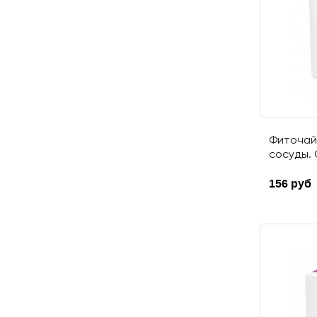
Хвощ полевой
Хмель обыкновенный
Чабрец (Тимьян)
Череда трехраздельная
Черника
Шалфей лекарственный
Шиповник
Фиточай
Ортосифон тычиночный
сосуды. 
Каштан конский
156 руб
Копеечник чайный
(красный корень)
Галега
Сосна
Имбирь
Софора японская