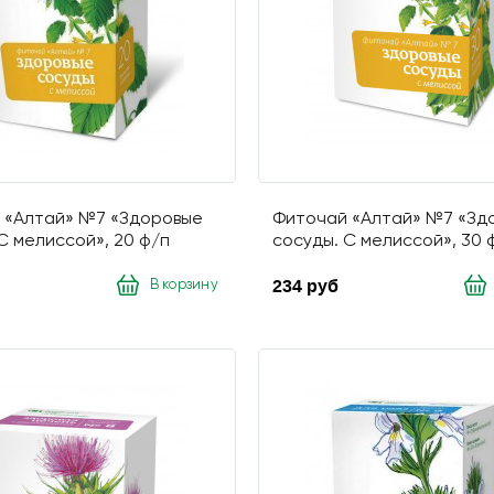
 «Алтай» №7 «Здоровые
Фиточай «Алтай» №7 «Зд
С мелиссой», 20 ф/п
сосуды. С мелиссой», 30 
234 руб
В корзину