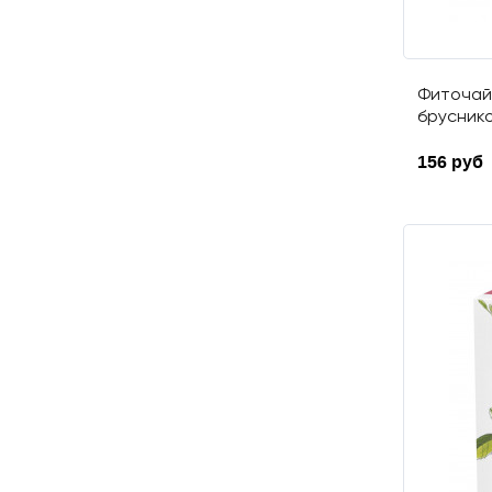
Лапчатка кустарниковая
(Курильский чай)
Лабазник вязолистный
Фиточай
(Таволга)
бруснико
Левзея сафлоровидная
(Маралий корень)
156 руб
Лён
Лимонник китайский
Лопух
Мать-и-мачеха
Медуница
лекарственная
Мелисса
Мята перечная
Осина
Очанка
Подорожник большой