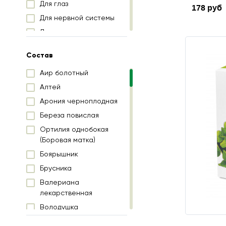
Для глаз
178 руб
Для нервной системы
Для очищения организма
и снижения веса
Состав
Для желудочно-
кишечного тракта
Аир болотный
Для печени и
Алтей
желчевыводящих путей
Арония черноплодная
Для почек и
Береза повислая
мочевыводящих путей
Ортилия однобокая
Для суставов
(Боровая матка)
Для сердечно-
Боярышник
сосудистой системы
Брусника
Для мужского здоровья
Валериана
Для кормящих мам
лекарственная
Володушка
Горец птичий