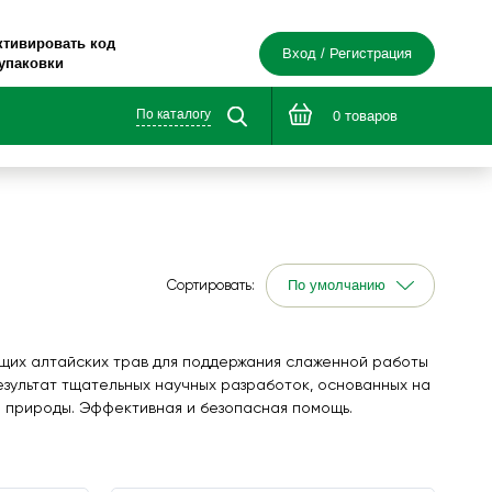
ктивировать код
Вход / Регистрация
 упаковки
По каталогу
0 товаров
е в дорогу»
Сортировать:
я здоровья®»
ущих алтайских трав для поддержания слаженной работы
езультат тщательных научных разработок, основанных на
 природы. Эффективная и безопасная помощь.
зни.