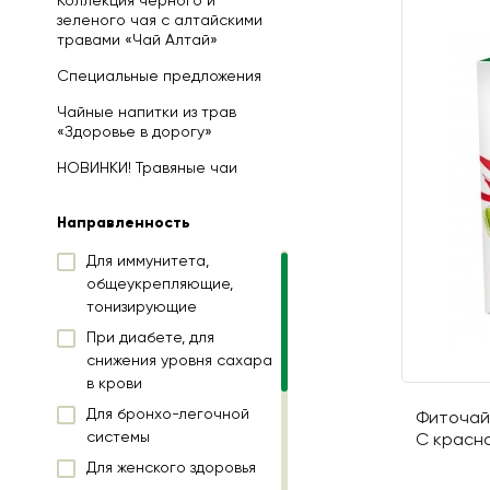
Коллекция черного и
зеленого чая с алтайскими
травами «Чай Алтай»
Специальные предложения
Чайные напитки из трав
«Здоровье в дорогу»
НОВИНКИ! Травяные чаи
Направленность
Для иммунитета,
общеукрепляющие,
тонизирующие
При диабете, для
снижения уровня сахара
в крови
Для бронхо-легочной
Фиточай
системы
С красно
Для женского здоровья