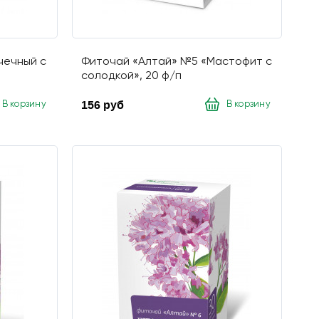
чечный с
Фиточай «Алтай» №5 «Мастофит с
солодкой», 20 ф/п
156 руб
В корзину
В корзину