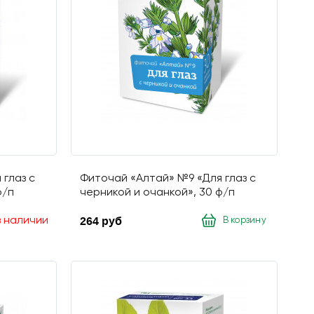
глаз с
Фиточай «Алтай» №9 «Для глаз с
ф/п
черникой и очанкой», 30 ф/п
264 руб
в наличии
В корзину