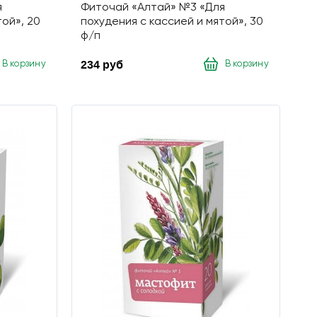
я
Фиточай «Алтай» №3 «Для
той», 20
похудения с кассией и мятой», 30
ф/п
234 руб
В корзину
В корзину