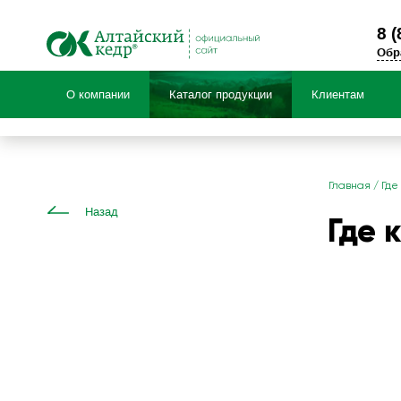
8 (
Обр
О компании
Каталог продукции
Клиентам
Продукция по:
Главная
/
Где
Назад
Где 