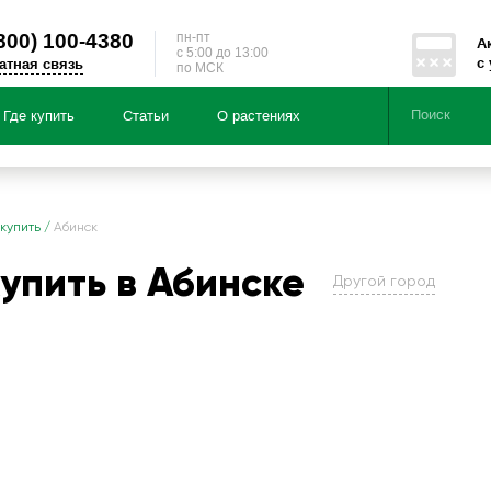
800)
100-4380
пн-пт
А
c 5:00 до 13:00
с
атная связь
по МСК
Где купить
Статьи
О растениях
Серии
Направленности
 купить
/
Абинск
купить в Абинске
Другой город