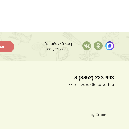
Алтайский кедр
ся
в соцсетях
8 (3852) 223-993
E-mail:
zakaz@altaikedr.ru
by Creonit