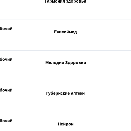
Гармония здоровья
абочий
Енисеймед
абочий
Мелодия Здоровья
абочий
Губернские аптеки
абочий
Нейрон