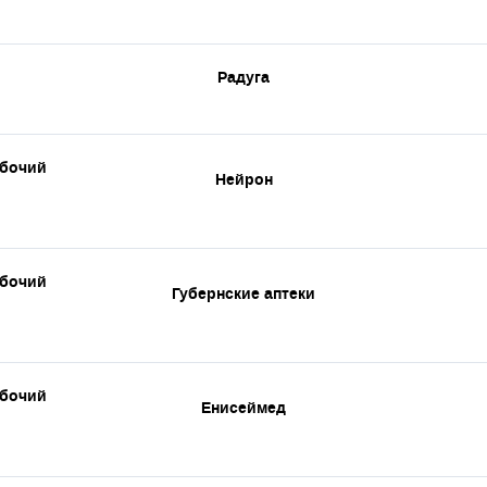
Радуга
абочий
Нейрон
абочий
Губернские аптеки
абочий
Енисеймед