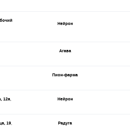
абочий
Нейрон
Агава
Пион-фарма
, 12а
Нейрон
,
а, 19
Радуга
,