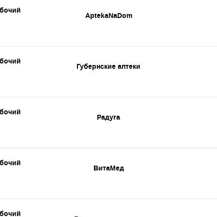
абочий
AptekaNaDom
абочий
Губернские аптеки
абочий
Радуга
абочий
ВитаМед
абочий