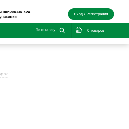
ктивировать код
Вход / Регистрация
 упаковки
По каталогу
0 товаров
ород