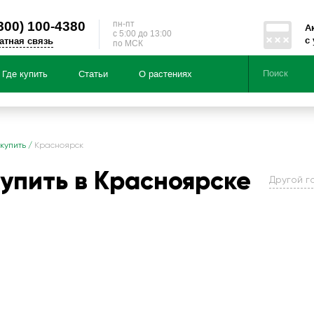
800)
100-4380
пн-пт
А
c 5:00 до 13:00
с
атная связь
по МСК
Где купить
Статьи
О растениях
Серии
Направленности
 купить
/
Красноярск
купить в Красноярске
Другой г