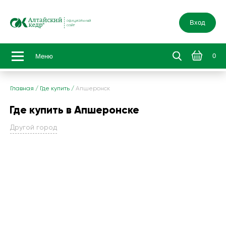
Вход
0
Меню
Главная
/
Где купить
/
Апшеронск
Где купить в Апшеронске
Другой город