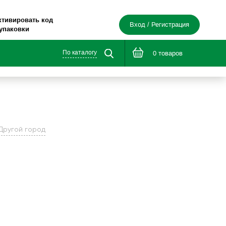
ктивировать код
Вход / Регистрация
 упаковки
По каталогу
0 товаров
Другой город