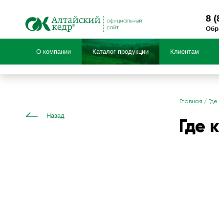
8 (
Обр
О компании
Каталог продукции
Клиентам
Продукция по:
Главная
/
Где
Назад
Где 