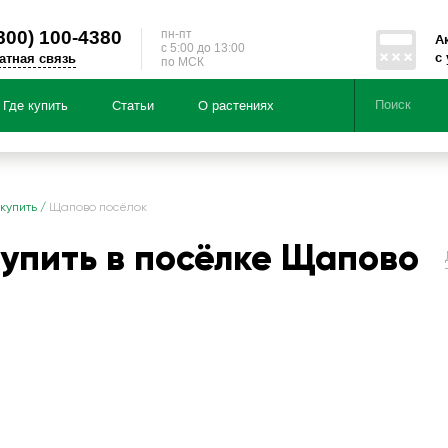
800)
100-4380
пн-пт
А
c 5:00 до 13:00
с
атная связь
по МСК
Где купить
Статьи
О растениях
Серии
Направленности
 купить
/
Щапово посёлок
купить в посёлке Щапово