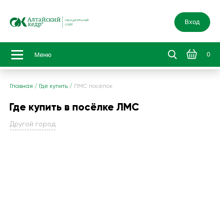
Вход
0
Меню
Главная
/
Где купить
/
ЛМС посёлок
Где купить в посёлке ЛМС
Другой город