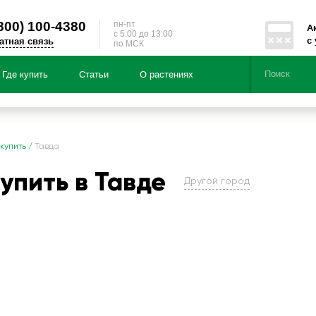
800)
100-4380
пн-пт
А
c 5:00 до 13:00
с
атная связь
по МСК
Где купить
Статьи
О растениях
Серии
Направленности
 купить
/
Тавда
купить в Тавде
Другой город