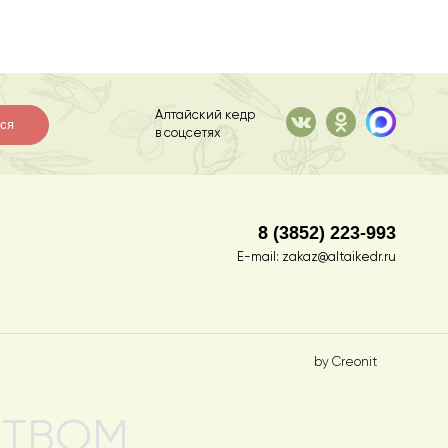
Алтайский кедр
ся
в соцсетях
8 (3852) 223-993
E-mail:
zakaz@altaikedr.ru
by Creonit
СТВОМ