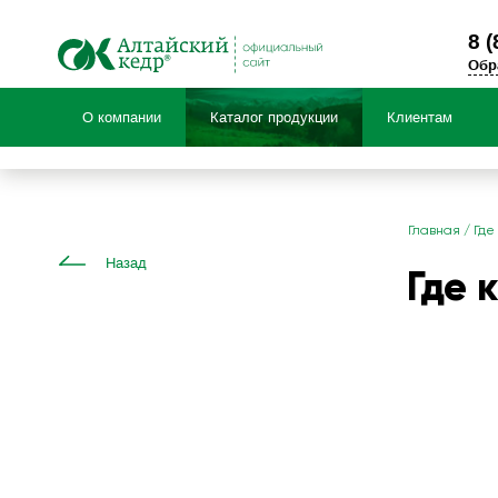
8 (
Обр
О компании
Каталог продукции
Клиентам
Продукция по:
Главная
/
Где
Назад
Где 