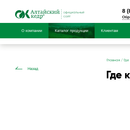
8 (
Обр
О компании
Каталог продукции
Клиентам
Продукция по:
Главная
/
Где
Назад
Где 