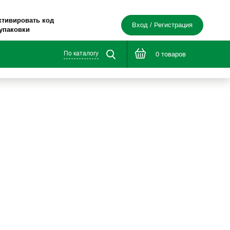
ктивировать код
Вход / Регистрация
 упаковки
По каталогу
0 товаров