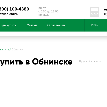
800)
100-4380
пн-пт
А
c 5:00 до 13:00
с
атная связь
по МСК
Где купить
Статьи
О растениях
Серии
Направленности
 купить
/
Обнинск
купить в Обнинске
Другой город