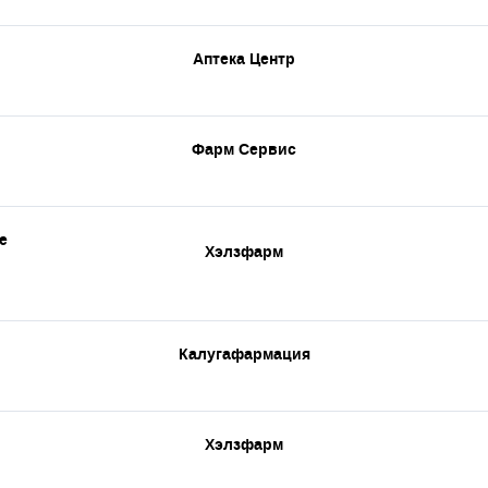
Аптека Центр
Фарм Сервис
е
Хэлзфарм
Калугафармация
Хэлзфарм