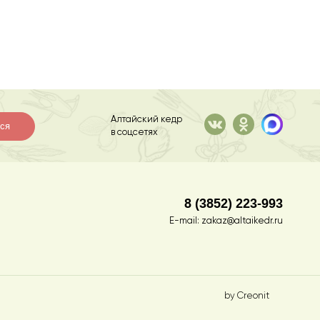
Алтайский кедр
ся
в соцсетях
8 (3852) 223-993
E-mail:
zakaz@altaikedr.ru
by Creonit