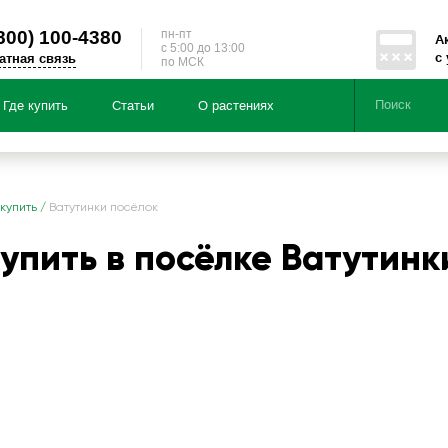
800)
100-4380
пн-пт
А
c 5:00 до 13:00
с
атная связь
по МСК
Где купить
Статьи
О растениях
Серии
Направленности
 купить
/
Ватутинки посёлок
купить в посёлке Ватутинк