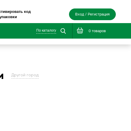
ктивировать код
Вход / Регистрация
 упаковки
По каталогу
0 товаров
и
Другой город