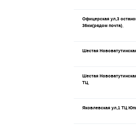
Офицерская ул,3 остано
36км(рядом почта)
,
Шестая Нововатутинская
Шестая Нововатутинская
ТЦ
,
Яковлевская ул,1 ТЦ Юп