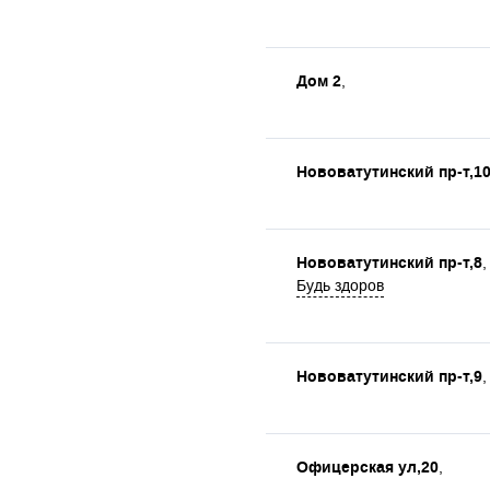
Дом 2
,
Нововатутинский пр-т,1
Нововатутинский пр-т,8
,
Будь здоров
Нововатутинский пр-т,9
,
Офицерская ул,20
,