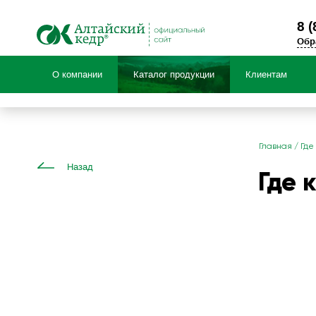
8 (
Обр
О компании
Каталог продукции
Клиентам
Продукция по:
Главная
/
Где
Назад
Где 