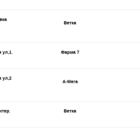
вка
Ветка
 ул,1
Фарма 7
,
 ул,2
А-Мега
итер
Ветка
,