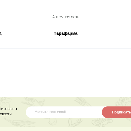
Аптечная сеть
3
Парафарма
,
итесь на
Подписать
овости