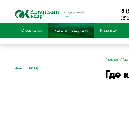
8 (
Обр
О компании
Каталог продукции
Клиентам
Продукция по:
Главная
/
Где
Назад
Где 