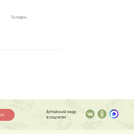
Телефон
Алтайский кедр
ся
в соцсетях