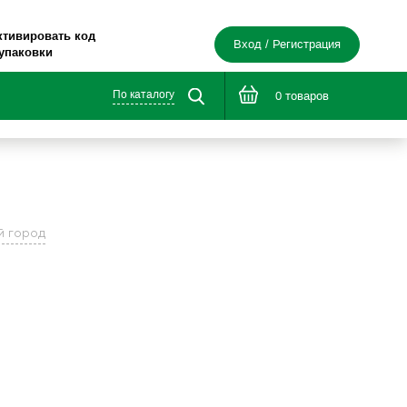
ктивировать код
Вход / Регистрация
 упаковки
По каталогу
0 товаров
й город