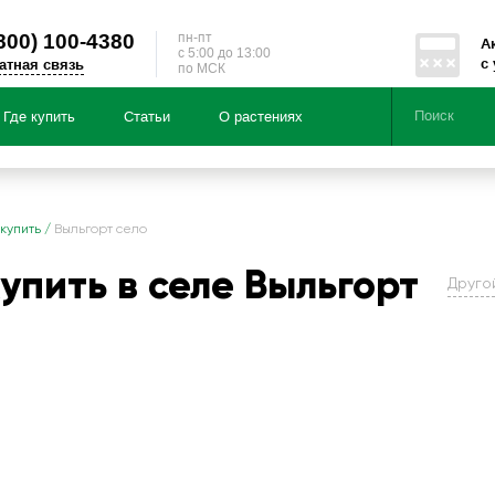
800)
100-4380
пн-пт
А
c 5:00 до 13:00
с
атная связь
по МСК
Где купить
Статьи
О растениях
Серии
Направленности
 купить
/
Выльгорт село
купить в селе Выльгорт
Друго