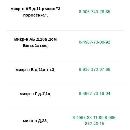
микр-н АБ д.11 рынок "3
8-906-749-28-65
поросёнка"
,
микр-н АБ д.18а Дом
8-4967-73-08-92
Быта 1этаж
,
микр-н В д.11а тп.3
8-916-170-97-68
,
микр-н Г д.1\1а
8-4967-73-19-04
,
8-4967-33-11-99 8-985-
микр-н Д,23
,
872-46-15