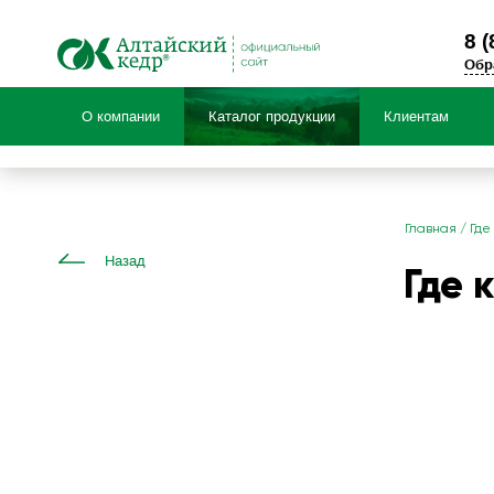
8 (
Обр
О компании
Каталог продукции
Клиентам
Продукция по:
Главная
/
Где
Назад
Где 