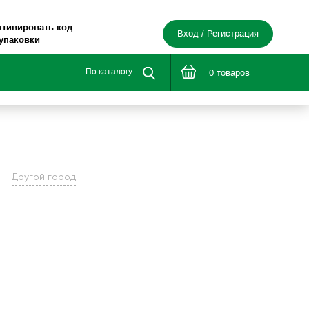
ктивировать код
Вход / Регистрация
 упаковки
По каталогу
0 товаров
Другой город