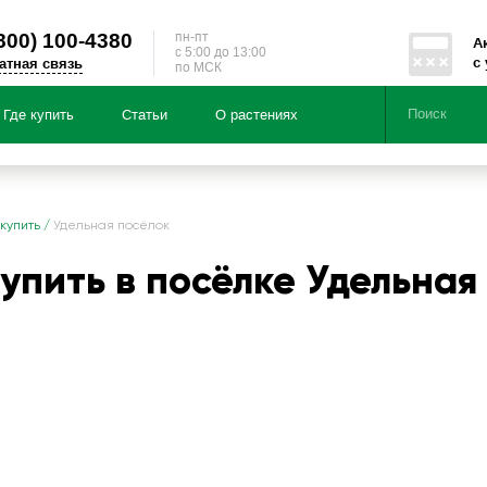
800)
100-4380
пн-пт
А
c 5:00 до 13:00
с
атная связь
по МСК
Где купить
Статьи
О растениях
Серии
Направленности
 купить
/
Удельная посёлок
купить в посёлке Удельная