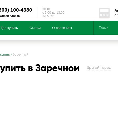
800)
100-4380
пн-пт
А
c 5:00 до 13:00
с
атная связь
по МСК
Где купить
Статьи
О растениях
Серии
Направленности
 купить
/
Заречный
купить в Заречном
Другой город