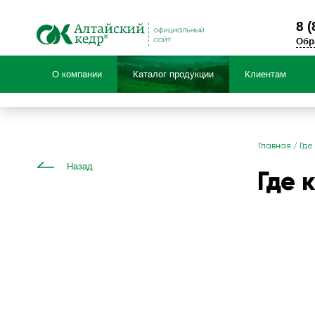
8 (
Обр
О компании
Каталог продукции
Клиентам
Продукция по:
Главная
/
Где
Назад
Где 